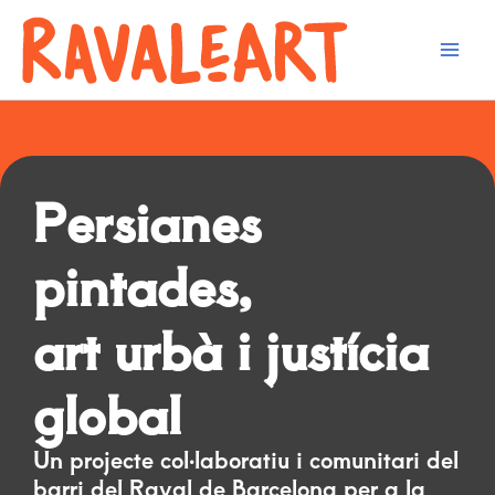
Vés
al
contingut
Persianes
pintades,
art urbà i justícia
global
Un projecte col·laboratiu i comunitari del
barri del Raval de Barcelona per a la