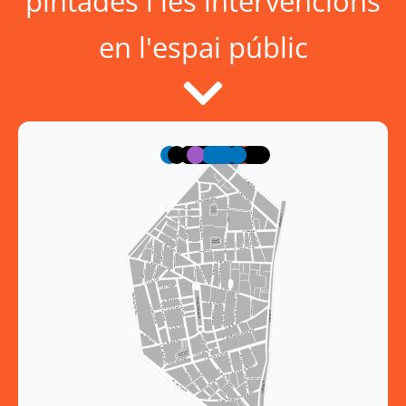
pintades i les intervencions
en l'espai públic