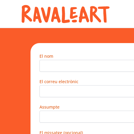
Vés
al
contingut
El nom
El correu electrònic
Assumpte
El missatge (opcional)